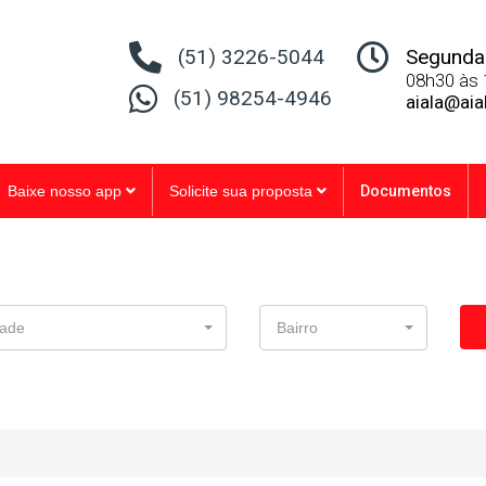
(51) 3226-5044
Segunda 
08h30 às 
(51) 98254-4946
aiala@aia
Baixe nosso app
Solicite sua proposta
Documentos
ade
Bairro