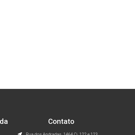
ada
Contato
Rua dos Andradas ,1464 Cj. 122 e 123